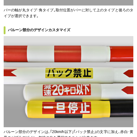
バーの軸が丸タイプ･角タイプ｡取付位置がバーに対して上のタイプと後ろのタ
イプが選択できます｡
バルーン部分のデザインカスタマイズ
バルーン部分のデザインは､｢20km/h以下｣｢バック禁止｣の文字に加え､赤白･黄