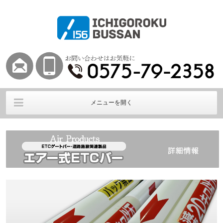
メニューを開く
Air HOME
エアー式ETCバー
エアー式ゲートバー
その他阻止棒
導入実績
会社概要