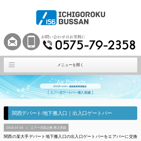
メニューを開く
Air HOME
エアー式ETCバー
エアー式ゲートバー
その他阻止棒
導入実績
会社概要
関西デパート/地下搬入口｜出入口ゲートバー
2016.07.04 | エアー式阻止棒,導入実績
関西の某大手デパート地下搬入口の出入口ゲートバーをエアバーに交換